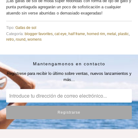
¡Las gafas de sol de moda súper redondas con forma de ojo de gato y
punta puntiaguda agregarán un poco de sofisticación a cualquier
atuendo sin verse aburridas o demasiado exageradas!
Tipo:
Gafas de sol
Categoría:
blogger favorites
,
cat eye
,
half frame
,
horned rim
,
metal
,
plastic
,
retro
,
round
,
womens
Mantengamonos en contacto
Regístrese para recibir lo último sobre ventas, nuevos lanzamientos y
más...